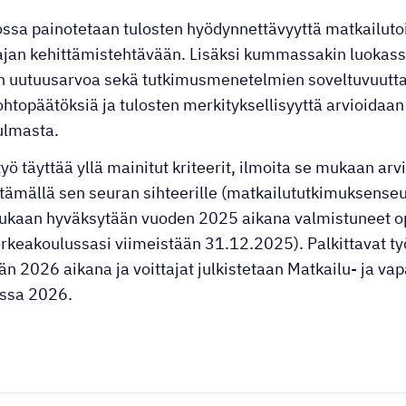
ossa painotetaan tulosten hyödynnettävyyttä matkailut
jan kehittämistehtävään. Lisäksi kummassakin luokassa 
n uutuusarvoa sekä tutkimusmenetelmien soveltuvuutt
johtopäätöksiä ja tulosten merkityksellisyyttä arvioida
ulmasta.
yö täyttää yllä mainitut kriteerit, ilmoita se mukaan arv
ttämällä sen seuran sihteerille (matkailututkimuksenseu
kaan hyväksytään vuoden 2025 aikana valmistuneet opi
rkeakoulussasi viimeistään 31.12.2025). Palkittavat ty
n 2026 aikana ja voittajat julkistetaan Matkailu- ja v
ssa 2026.