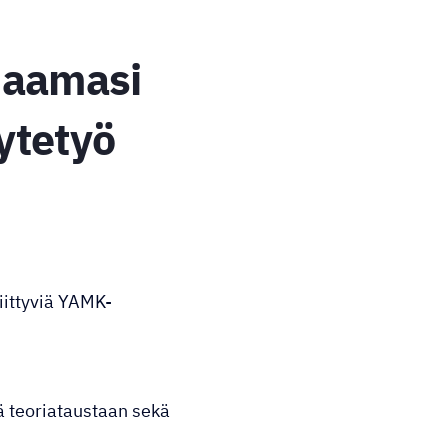
jaamasi
ytetyö
iittyviä YAMK-
tä teoriataustaan sekä