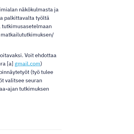
oimialan näkökulmasta ja
palkittavalta työltä
a tutkimusasetelmaan
an matkailututkimuksen/
ioitavaksi. Voit ehdottaa
ra [a]
gmail.com
)
nnäytetyöt (työ tulee
öt valitsee seuran
apaa-ajan tutkimuksen