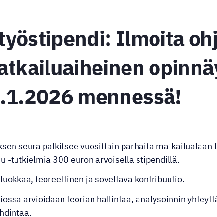
yöstipendi: Ilmoita oh
atkailuaiheinen opinnä
1.1.2026 mennessä!
en seura palkitsee vuosittain parhaita matkailualaan l
du -tutkielmia 300 euron arvoisella stipendillä.
luokkaa, teoreettinen ja soveltava kontribuutio.
iossa arvioidaan teorian hallintaa, analysoinnin yhteyt
ohdintaa.