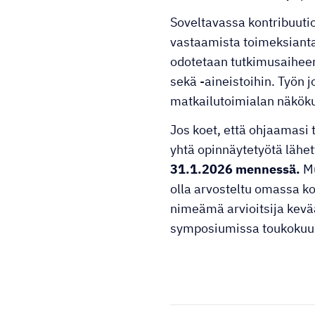
Soveltavassa kontribuuti
vastaamista toimeksianta
odotetaan tutkimusaihee
sekä -aineistoihin. Työn 
matkailutoimialan näkök
Jos koet, että ohjaamasi t
yhtä opinnäytetyötä lähe
31.1.2026 mennessä.
Mu
olla arvosteltu omassa ko
nimeämä arvioitsija kevää
symposiumissa toukokuu