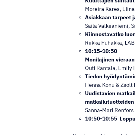
Kuluttajien suhtau
Moreira Kares, Elin
Asiakkaan tarpeet 
Saila Valkeaniemi,
Kiinnostavatko luon
Riikka Puhakka, LAB
10:15-10:50
Monilajinen vieraan
Outi Rantala, Emily 
Tiedon hyödyntämin
Henna Konu & Zsolt K
Uudistavien matkail
matkailutuotteiden
Sanna-Mari Renfors 
10:50-10:55 Lopp