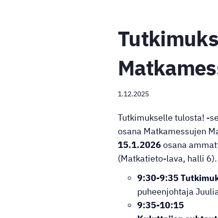
Tutkimukse
Matkamess
1.12.2025
Tutkimukselle tulosta! -s
osana Matkamessujen Mat
15.1.2026
osana ammatti
(Matkatieto-lava, halli 6
9:30-9:35 Tutkimuk
puheenjohtaja Juulia
9:35-10:15