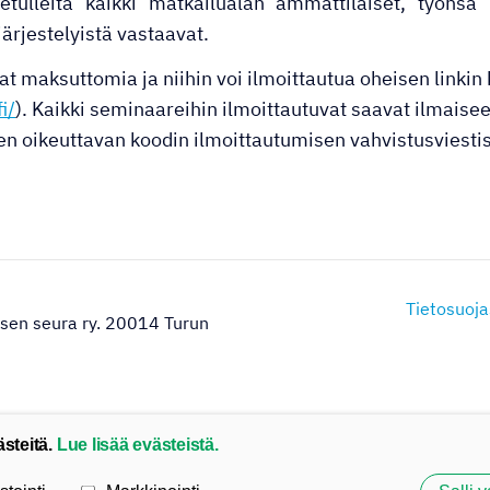
etulleita kaikki matkailualan ammattilaiset, työnsä
ärjestelyistä vastaavat.
t maksuttomia ja niihin voi ilmoittautua oheisen linkin 
i/
). Kaikki seminaareihin ilmoittautuvat saavat ilmaise
n oikeuttavan koodin ilmoittautumisen vahvistusviesti
Tietosuoja
sen seura ry. 20014 Turun
ästeitä.
Lue lisää evästeistä.