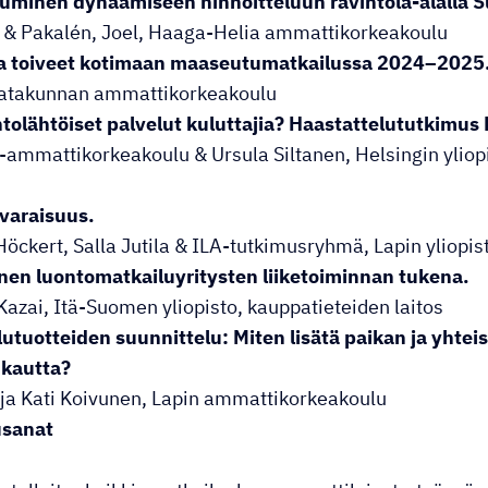
tuminen dynaamiseen hinnoitteluun ravintola-alalla 
a & Pakalén, Joel, Haaga-Helia ammattikorkeakoulu
ja toiveet kotimaan maaseutumatkailussa 2024–2025
 Satakunnan ammattikorkeakoulu
tolähtöiset palvelut kuluttajia? Haastattelututkimus
-ammattikorkeakoulu & Ursula Siltanen, Helsingin yliop
varaisuus.
Höckert, Salla Jutila & ILA-tutkimusryhmä, Lapin yliopis
en luontomatkailuyritysten liiketoiminnan tukena.
azai, Itä-Suomen yliopisto, kauppatieteiden laitos
utuotteiden suunnittelu: Miten lisätä paikan ja yhtei
 kautta?
ja Kati Koivunen, Lapin ammattikorkeakoulu
usanat