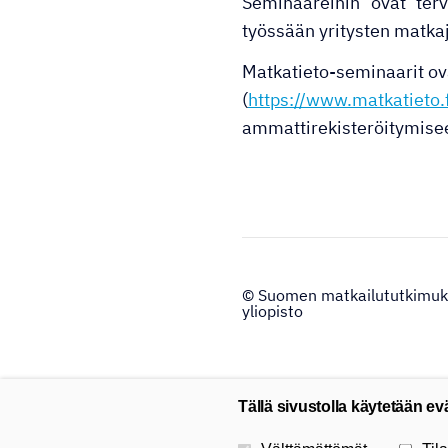
Seminaareihin ovat terv
työssään yritysten matkaj
Matkatieto-seminaarit ova
(
https://www.matkatieto.f
ammattirekisteröitymisee
©
Suomen matkailututkimuk
yliopisto
Tällä sivustolla käytetään ev
Valitse käytettävät evästeet