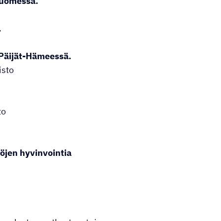
Suomessa.
.
 Päijät-Hämeessä.
isto
to
söjen hyvinvointia