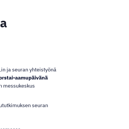
ma
in ja seuran yhteistyönä
orstai-aamupäivänä
in messukeskus
ututkimuksen seuran