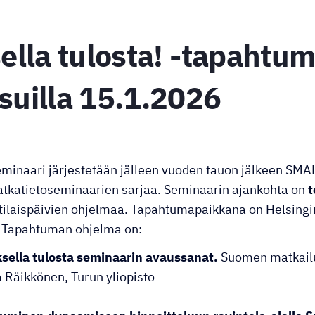
lla tulosta! -tapahtu
uilla 15.1.2026
eminaari järjestetään jälleen vuoden tauon jälkeen SMAL
katietoseminaarien sarjaa. Seminaarin ajankohta on
t
laispäivien ohjelmaa. Tapahtumapaikkana on Helsing
). Tapahtuman ohjelma on:
sella tulosta seminaarin avaussanat.
Suomen matkail
 Räikkönen, Turun yliopisto