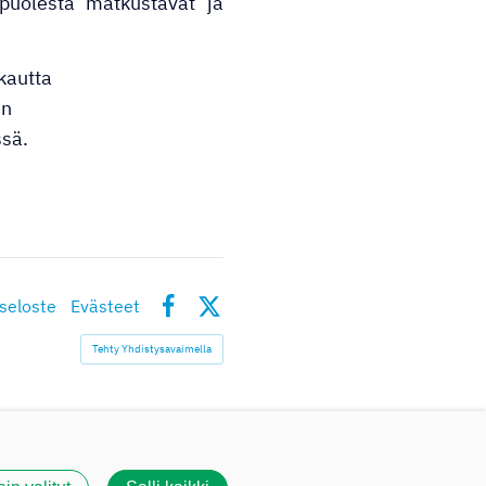
 puolesta matkustavat ja
kautta
en
ssä.
seloste
Evästeet
Facebook
X
Tehty Yhdistysavaimella