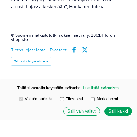
aidosti linjassa keskenään", Honkanen toteaa.
©
Suomen matkailututkimuksen seura ry. 20014 Turun
yliopisto
Tietosuojaseloste
Evästeet
Facebook
X
Tehty Yhdistysavaimella
Tällä sivustolla käytetään evästeitä.
Lue lisää evästeistä.
Valitse käytettävät evästeet
Välttämättömät
Tilastointi
Markkinointi
Salli vain valitut
Salli kaikki