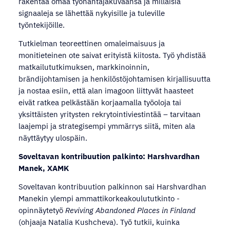
rakentaa omaa työnantajakuvaansa ja millaisia
signaaleja se lähettää nykyisille ja tuleville
työntekijöille.
Tutkielman teoreettinen omaleimaisuus ja
monitieteinen ote saivat erityistä kiitosta. Työ yhdistää
matkailututkimuksen, markkinoinnin,
brändijohtamisen ja henkilöstöjohtamisen kirjallisuutta
ja nostaa esiin, että alan imagoon liittyvät haasteet
eivät ratkea pelkästään korjaamalla työoloja tai
yksittäisten yritysten rekrytointiviestintää – tarvitaan
laajempi ja strategisempi ymmärrys siitä, miten ala
näyttäytyy ulospäin.
Soveltavan kontribuution palkinto: Harshvardhan
Manek, XAMK
Soveltavan kontribuution palkinnon sai Harshvardhan
Manekin ylempi ammattikorkeakoulututkinto -
opinnäytetyö
Reviving Abandoned Places in Finland
(ohjaaja Natalia Kushcheva). Työ tutkii, kuinka