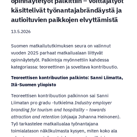
opinnäytetyöt palkittiin – voittajatyöt
käsittelivät työnantajabrändäystä ja
autioituvien paikkojen elvyttämistä
13.5.2026
Suomen matkailututkimuksen seura on valinnut
vuoden 2025 parhaat matkailualaan liittyvät
opinnäytetyöt. Palkintoja myönnettiin kahdessa
kategoriassa: teoreettinen ja soveltava kontribuutio.
Teoreettisen kontribuution palkinto: Sanni Liimatta,
Itä-Suomen yliopisto
Teoreettisen kontribuution palkinnon sai Sanni
Liimatan pro gradu -tutkielma
Industry employer
branding for tourism and hospitality – towards
attraction and retention
(ohjaaja Johanna Heinonen).
Työ tarkastelee matkailualaa työnantajana
toimialatason näkökulmasta kysyen, miten koko ala