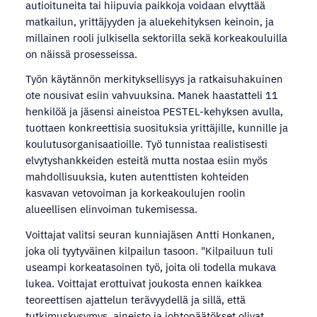
autioituneita tai hiipuvia paikkoja voidaan elvyttää
matkailun, yrittäjyyden ja aluekehityksen keinoin, ja
millainen rooli julkisella sektorilla sekä korkeakouluilla
on näissä prosesseissa.
Työn käytännön merkityksellisyys ja ratkaisuhakuinen
ote nousivat esiin vahvuuksina. Manek haastatteli 11
henkilöä ja jäsensi aineistoa PESTEL-kehyksen avulla,
tuottaen konkreettisia suosituksia yrittäjille, kunnille ja
koulutusorganisaatioille. Työ tunnistaa realistisesti
elvytyshankkeiden esteitä mutta nostaa esiin myös
mahdollisuuksia, kuten autenttisten kohteiden
kasvavan vetovoiman ja korkeakoulujen roolin
alueellisen elinvoiman tukemisessa.
Voittajat valitsi seuran kunniajäsen Antti Honkanen,
joka oli tyytyväinen kilpailun tasoon. "Kilpailuun tuli
useampi korkeatasoinen työ, joita oli todella mukava
lukea. Voittajat erottuivat joukosta ennen kaikkea
teoreettisen ajattelun terävyydellä ja sillä, että
tutkimuskysymys, aineisto ja johtopäätökset olivat